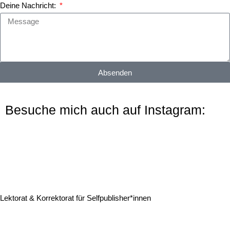
Deine Nachricht:
Absenden
Besuche mich auch auf Instagram:
I
n
s
Lektorat & Korrektorat für Selfpublisher*innen
t