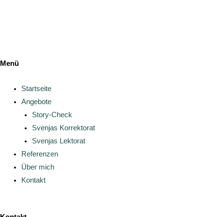
a
I
g
n
r
Menü
s
a
Startseite
t
m
Angebote
a
Story-Check
Svenjas Korrektorat
g
Svenjas Lektorat
Referenzen
r
Über mich
Kontakt
a