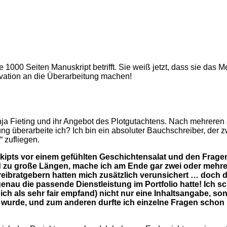
000 Seiten Manuskript betrifft. Sie weiß jetzt, dass sie das Me
ivation an die Überarbeitung machen!
venja Fieting und ihr Angebot des Plotgutachtens. Nach mehre
ng überarbeite ich? Ich bin ein absoluter Bauchschreiber, der 
“ zufliegen.
ts vor einem gefühlten Geschichtensalat und den Fragen: Z
nd zu große Längen, mache ich am Ende gar zwei oder meh
eibratgebern hatten mich zusätzlich verunsichert … doch 
au die passende Dienstleistung im Portfolio hatte! Ich sc
n ich als sehr fair empfand) nicht nur eine Inhaltsangabe, 
st wurde, und zum anderen durfte ich einzelne Fragen schon m