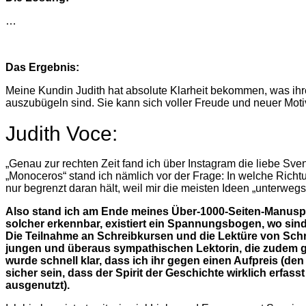
…
Das Ergebnis:
Meine Kundin Judith hat absolute Klarheit bekommen, was ihre 1
auszubügeln sind. Sie kann sich voller Freude und neuer Mot
Judith Voce:
„Genau zur rechten Zeit fand ich über Instagram die liebe S
„Monoceros“ stand ich nämlich vor der Frage: In welche Richtu
nur begrenzt daran hält, weil mir die meisten Ideen „unterwegs
Also stand ich am Ende meines Über-1000-Seiten-Manuspkip
solcher erkennbar, existiert ein Spannungsbogen, wo si
Die Teilnahme an Schreibkursen und die Lektüre von Schr
jungen und überaus sympathischen Lektorin, die zudem gen
wurde schnell klar, dass ich ihr gegen einen Aufpreis (de
sicher sein, dass der Spirit der Geschichte wirklich erfas
ausgenutzt).